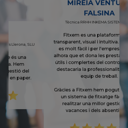
MIREIA VENTURA
FALSINA
Tècnica RRHH INKEMA SISTEMAS, S.L
Fitxem es una plataforma molt
transparent, visual i intuitiva. Per l'usuari
es molt fàcil i per l'empresa també,
alhora que et dona les prestacions mes
útils i complertes del control horari. En
destacaria la professionalitat del seu
equip de treball.
Gràcies a Fitxem hem pogut incorporar
un sistema de fitxatge fàcil i ágil i
realitzar una millor gestió de les
vacances i dels absentismes.