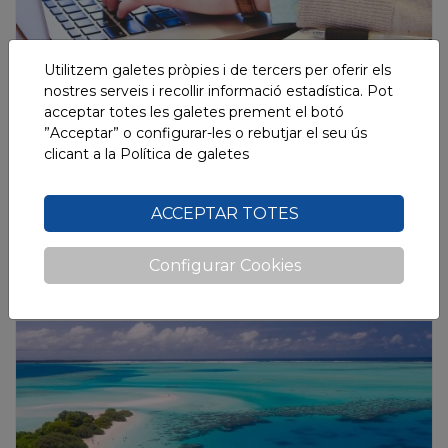
Utilitzem galetes pròpies i de tercers per oferir els
nostres serveis i recollir informació estadística. Pot
acceptar totes les galetes prement el botó
”Acceptar” o configurar-les o rebutjar el seu ús
Com registrar la jornada laboral en el
clicant a la
Política de galetes
teletreball
ACCEPTAR TOTES
Tens treballadors teletreballant? En tens que fan
presencial i teletreball? Fitxem és la teva eina per
Configurar Cookies
registrar la jornada laboral